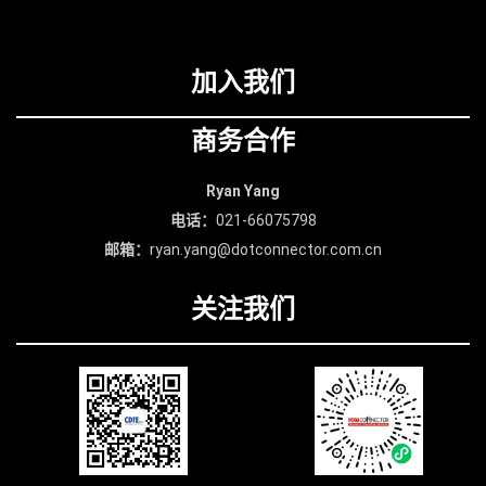
效果。总建筑面积11.5万平
方米，由3个大型会展空
加入我们
间、20个会议空间及7个活
动暨展示空间组成，打造面
商务合作
向全球的科创思想、文化、
Ryan Yang
人才和成果交流舞台。
电话：
021-66075798
邮箱：
ryan.yang@dotconnector.com.cn
关注我们