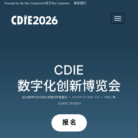
Powered by the Dot Connector®
关于
Dot Connector
联系我们
报 名